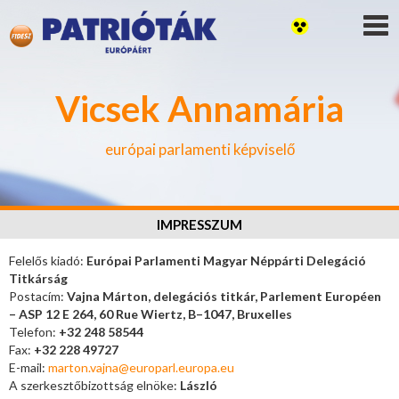
Vicsek Annamária
európai parlamenti képviselő
IMPRESSZUM
Felelős kiadó:
Európai Parlamenti Magyar Néppárti Delegáció
Titkárság
Postacím:
Vajna Márton, delegációs titkár, Parlement Européen
– ASP 12 E 264, 60 Rue Wiertz, B–1047, Bruxelles
Telefon:
+32 248 58544
Fax:
+32 228 49727
E-mail:
marton.vajna@europarl.europa.eu
A szerkesztőbizottság elnöke:
László