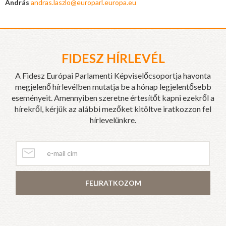
András
andras.laszlo@europarl.europa.eu
FIDESZ HÍRLEVÉL
A Fidesz Európai Parlamenti Képviselőcsoportja havonta
megjelenő hírlevélben mutatja be a hónap legjelentősebb
eseményeit. Amennyiben szeretne értesítőt kapni ezekről a
hírekről, kérjük az alábbi mezőket kitöltve iratkozzon fel
hírlevelünkre.
FELIRATKOZOM